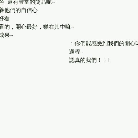
  還有豐富的獎品呢~
養他們的自信心
好看
看的，開心最好，樂在其中嘛~
成果~
：你們能感受到我們的開心
過程~
認真的我們！！!