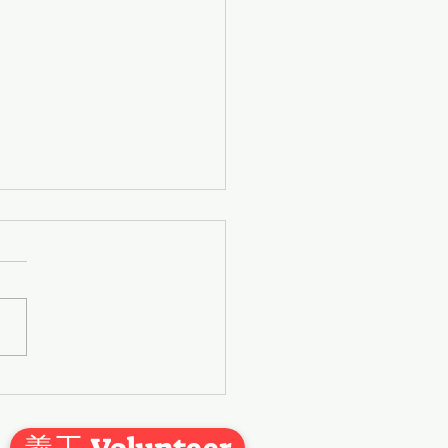
~~~錦勝護老中心嘅老友記
游玩啦~~~💖