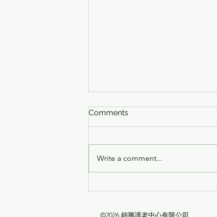
Comments
Write a comment...
🎸🎶【青春同行·暖心探訪】
KV x 鄧肇堅維多利亞中學 聯
誼日❤️
©2026
錦勝護老中心有限公司