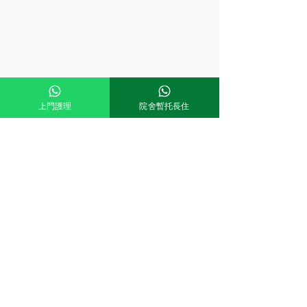
上門護理
院舍暫托長住
Comments
Write a comment...
循道衛理中心「生命教育
💖~~~錦勝護老
計劃-尋幸耆緣」🎉🤩青年
記外出游玩啦~~~
義工探訪帶畀我們滿滿嘅
驚喜同感動🥹！
©2026
錦勝護老中心有限公司
香港北角七姊妹道32號
兆年大廈地下高層A, B及C室
FLAT A, B & C, UG/F, SIU NIN BUILDING, 32 TSAT TSZ MUI ROAD,