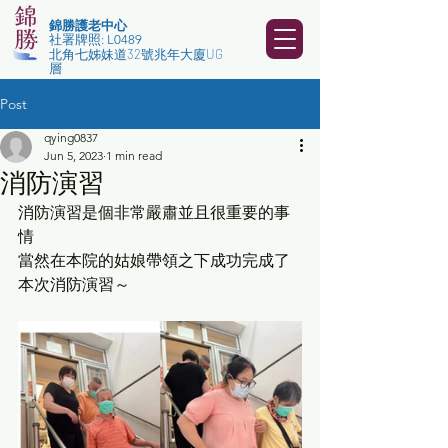
錦勝護老中心
社署牌
照​: L04
89
北角七姊妹道32號兆年大廈UG
層
Post
qying0837
Jun 5, 2023
1 min read
消防演習
消防演習是個非常嚴肅並且很重要的事
情
當然在本院的姑娘帶領之下成功完成了
本次消防演習～