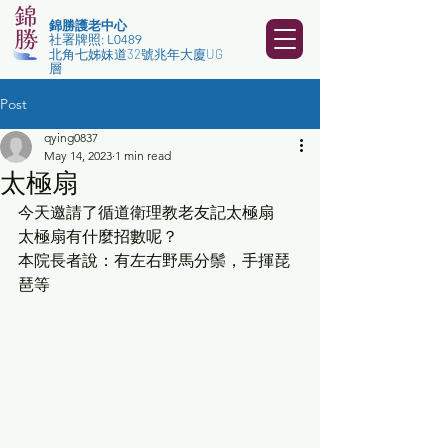
錦勝護老中心
社署牌
照​: L04
89
北角七姊妹道32號兆年大廈UG
層
Post
qying0837
May 14, 2023
1 min read
太極扇
今天邀請了循道衛理教老友記太極扇
太極扇有什麼招數呢？
本院長者說：有左右野馬分鬃，手揮琵
琶等