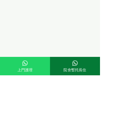
上門護理
院舍暫托長住
Comments
Write a comment...
循道衛理中心「生命教育
💖~~~錦勝護老
計劃-尋幸耆緣」🎉🤩青年
記外出游玩啦~~~