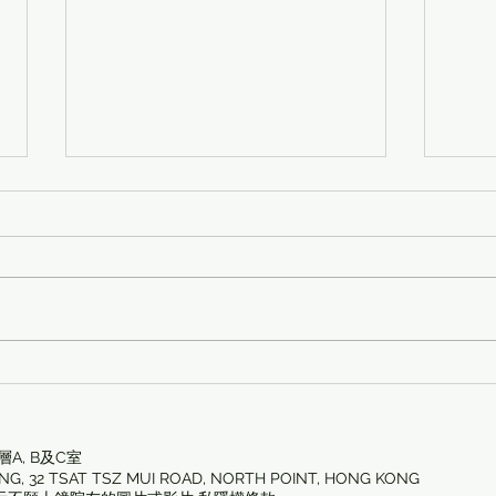
循道衛理中心「生命教育計
💖
劃-尋幸耆緣」🎉🤩青年義工
外出
探訪帶畀我們滿滿嘅驚喜同感
動🥹！
A, B及C室
LDING, 32 TSAT TSZ MUI ROAD, NORTH POINT, HONG KONG