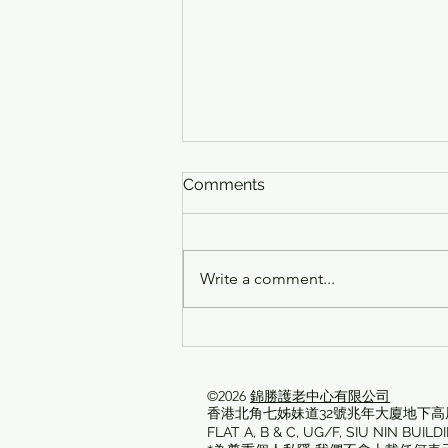
Comments
Write a comment...
🎸🎶【青春同行·暖心探訪】
KV x 鄧肇堅維多利亞中學 聯
誼日❤️
©2026
錦勝護老中心有限公司
香港北角七姊妹道32號
兆年大廈地下高層
FLAT A, B & C, UG/F, SIU NIN BUI