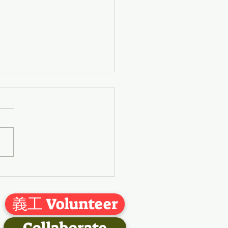
~~~錦勝護老中心嘅老友記
游玩啦~~~💖
義工 Volunteer